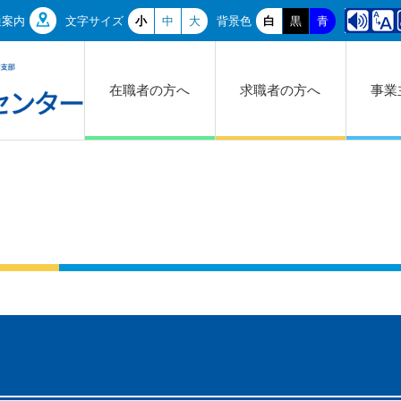
通案内
文字サイズ
小
中
大
背景色
白
黒
青
在職者の方へ
求職者の方へ
事業