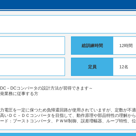
総訓練時間
12時間
定員
12名
DC－DCコンバータの設計方法が習得できます～
開発業務に従事する方
出力電圧を一定に保つため負帰還回路が使用されていますが、定数が不
の高いＤＣ－ＤＣコンバータを目指して、動作原理や部品特性の理解か
ワード：ブーストコンバータ、ＰＷＭ制御、誤差増幅器、ループ特性、