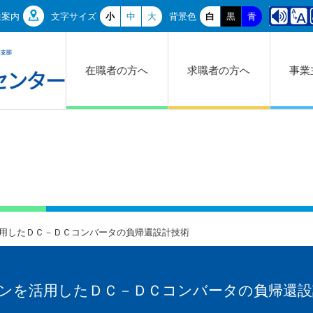
通案内
文字サイズ
小
中
大
背景色
白
黒
青
在職者の方へ
求職者の方へ
事業
活用したＤＣ－ＤＣコンバータの負帰還設計技術
ンを活用したＤＣ－ＤＣコンバータの負帰還設