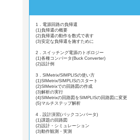
1．電源回路の負帰還
(1)負帰還の概要
(2)負帰還の動作を数式で表す
(3)安定な負帰還を施すために
2．スイッチング電源のトポロジー
(1)各種コンバータ(Buck Converter)
(2)設計例
3．SIMetrix/SIMPLISの使い方
(1)SIMetrix/SIMPLISのスタート
(2)SIMetrixでの回路図の作成
(3)解析の実行
(4)SIMetrixの回路図をSIMPLISの回路図に変更
(5)マルチステップ解析
4．設計演習(バックコンバータ)
(1)課題の回路図
(2)設計・シミュレーション
(3)動作観測・実測