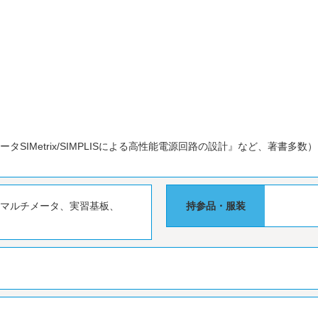
SIMetrix/SIMPLISによる高性能電源回路の設計』など、著書多数）
、マルチメータ、実習基板、
持参品・服装