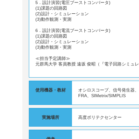
5．設計演習(電圧ブーストコンバータ)
(1)課題の回路図
(2)設計・シミュレーション
(3)動作観測・実測
6．設計演習(電流ブーストコンバータ)
(1)課題の回路図
(2)設計・シミュレーション
(3)動作観測・実測
≪担当予定講師≫
元群馬大学 客員教授 遠坂 俊昭（『電子回路シミュレータ
使用機器・教材
オシロスコープ、信号発生器
FRA、SIMetrix/SIMPLIS
実施場所
高度ポリテクセンター